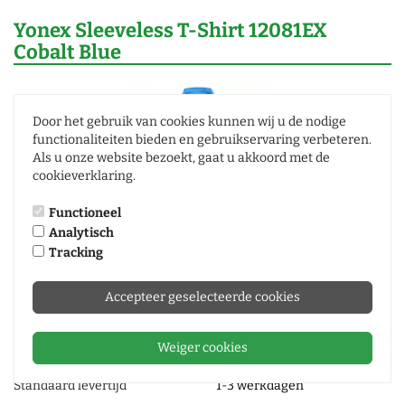
Yonex Sleeveless T-Shirt 12081EX
Cobalt Blue
Door het gebruik van cookies kunnen wij u de nodige
functionaliteiten bieden en gebruikservaring verbeteren.
Als u onze website bezoekt, gaat u akkoord met de
cookieverklaring.
Functioneel
Analytisch
Tracking
Yonex Sleeveless T-Shirt 12081EX
Cobalt Blue
Accepteer geselecteerde cookies
0
Review |
Review toevoegen
Weiger cookies
Standaard levertijd
1-3 werkdagen