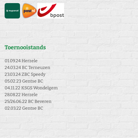
Toernooistands
01.09.24 Herzele
24.03.24 BC Terneuzen
23.03.24 ZBC Speedy
05.02.23 Gentse BC
04.11.22 KSGS Wondelgem
28.08.22 Herzele
25/26.06.22 BC Beveren
02.03.22 Gentse BC