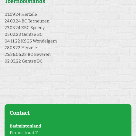
Toernooistands
01.09.24 Herzele
24.03.24 BC Terneuzen
23.03.24 ZBC Speedy
05.02.23 Gentse BC
04.11.22 KSGS Wondelgem
28.08.22 Herzele
25/26.06.22 BC Beveren
02.03.22 Gentse BC
Contact
Badmintonland
Firensstraat 11