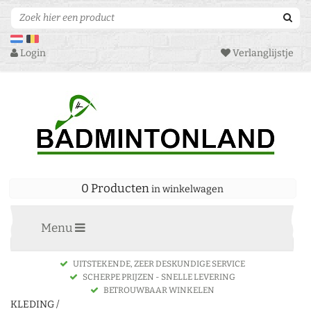
Login
Verlanglijstje
0 Producten
in winkelwagen
Menu
UITSTEKENDE, ZEER DESKUNDIGE SERVICE
SCHERPE PRIJZEN - SNELLE LEVERING
BETROUWBAAR WINKELEN
KLEDING
/