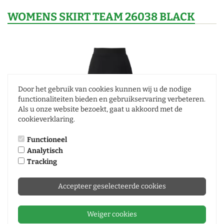
WOMENS SKIRT TEAM 26038 BLACK
Door het gebruik van cookies kunnen wij u de nodige
functionaliteiten bieden en gebruikservaring verbeteren.
Als u onze website bezoekt, gaat u akkoord met de
cookieverklaring.
WOMENS SKIRT TEAM 26038 BLACK
Functioneel
Analytisch
0
Review |
Review toevoegen
Tracking
WOMENS SKIRT TEAM 26038 BLACK
Accepteer geselecteerde cookies
Artikelnummer
9135112
Verwachte levertijd
10 dag(en)
Weiger cookies